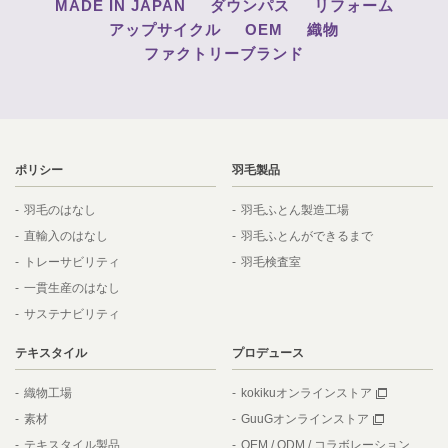
MADE IN JAPAN
ダウンパス
リフォーム
アップサイクル
OEM
織物
ファクトリーブランド
ポリシー
羽毛製品
羽毛のはなし
羽毛ふとん製造工場
直輸入のはなし
羽毛ふとんができるまで
トレーサビリティ
羽毛検査室
一貫生産のはなし
サステナビリティ
テキスタイル
プロデュース
織物工場
kokikuオンラインストア
素材
GuuGオンラインストア
テキスタイル製品
OEM / ODM / コラボレーション